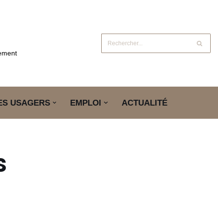
gement
ES USAGERS
EMPLOI
ACTUALITÉ
s