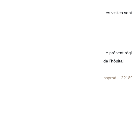
Les visites son
Le présent règl
de l’hôpital
psprod__2218